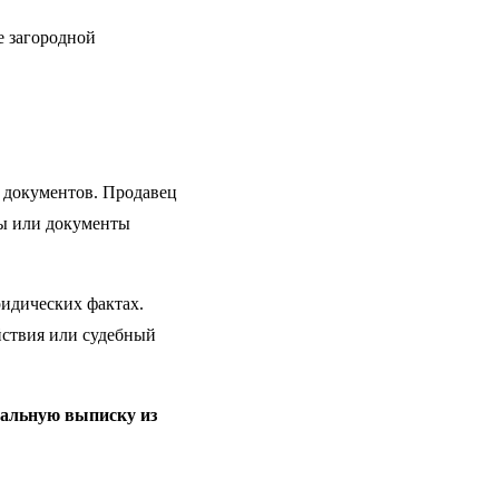
е загородной
 документов. Продавец
ры или документы
идических фактах.
йствия или судебный
уальную выписку из