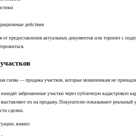
истики
трационные действия
я от предоставления актуальных документов или торопит с подп
торожиться.
участков
ая схема — продажа участков, которые мошенникам не принадл
находят заброшенные участки через публичную кадастровую кар
выставляют их на продажу. Покупателю показывают реальный уч
сти сделки.
туации, важно: