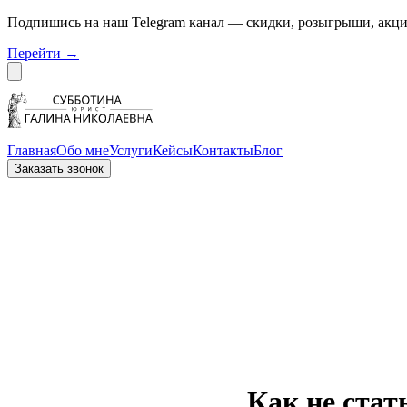
Подпишись на наш Telegram канал — скидки, розыгрыши, акци
Перейти
→
Dismiss
Субботина Право
Главная
Обо мне
Услуги
Кейсы
Контакты
Блог
Заказать звонок
Как не ста