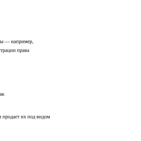
нты — например,
страции права
ак
и продает их под видом